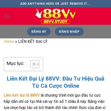
Chuyển
ADD ANYTHING HERE OR JUST REMOVE IT...
đến
nội
dung
ĐĂNG KÝ
ĐĂNG NHẬP
Home
»
LIÊN KẾT ĐẠI LÝ
Mục lục:
Liên Kết Đại Lý 88VV: Đầu Tư Hiệu Quả
Từ Cá Cược Online
Liên kết đại lý 88VV
là chương trình mời gọi đầu tư cực
hấp dẫn chỉ có tại nhà cái uy tín số 1 châu Á này. Bằng việc
lựa chọn hợp tác và trở thành đối tác chính thức của đơn vị