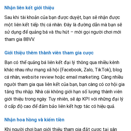
Nhận liên kết giới thiệu
Sau khi tài khoản của bạn được duyệt, bạn sẽ nhận được
một liên kết tiếp thị cá nhân. Đây là đường dẫn mà bạn sẽ
sử dụng để quảng bá và thu hút – mời gọi người chơi mới
tham gia 88VV.
Giới thiệu thêm thành viên tham gia cược
Bạn có thể quảng bá liên kết đại lý thông qua nhiều kênh
khác nhau như mạng xã hội (Facebook, Zalo, TikTok), blog
cá nhân, website review hoặc email marketing. Càng nhiều
người tham gia qua liên kết của bạn, bạn càng có cơ hội gia
tăng thu nhập. Nhà cái không giới hạn số lượng thành viên
giới thiệu trong ngày. Tuy nhiên, sẽ áp KPI với những đại lý
ở cấp độ cao để đảm bảo liên kết hợp tác có hiệu quả.
Nhận hoa hồng và kiếm tiền
Khi người chơi bạn giới thiệu tham gia đặt cược tại sân