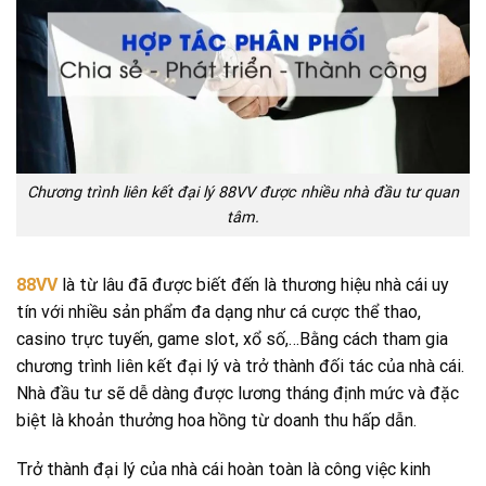
Chương trình liên kết đại lý 88VV được nhiều nhà đầu tư quan
tâm.
88VV
là từ lâu đã được biết đến là thương hiệu nhà cái uy
tín với nhiều sản phẩm đa dạng như cá cược thể thao,
casino trực tuyến, game slot, xổ số,…Bằng cách tham gia
chương trình liên kết đại lý và trở thành đối tác của nhà cái.
Nhà đầu tư sẽ dễ dàng được lương tháng định mức và đặc
biệt là khoản thưởng hoa hồng từ doanh thu hấp dẫn.
Trở thành đại lý của nhà cái hoàn toàn là công việc kinh