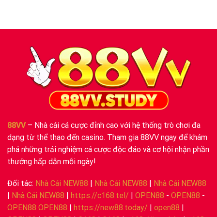
88VV
– Nhà cái cá cược đỉnh cao với hệ thống trò chơi đa
dạng từ thể thao đến casino. Tham gia 88VV ngay để khám
phá những trải nghiệm cá cược độc đáo và cơ hội nhận phần
thưởng hấp dẫn mỗi ngày!
Đối tác:
Nhà Cái NEW88
|
Nhà Cái NEW88
|
Nhà Cái NEW88
|
Nhà Cái NEW88
|
https://c168.tel/
|
OPEN88
-
OPEN88
-
OPEN88
OPEN88
|
https://new88.today/
|
open88
|