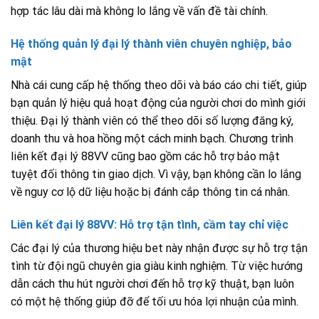
hợp tác lâu dài mà không lo lắng về vấn đề tài chính.
Hệ thống quản lý đại lý thành viên chuyên nghiệp, bảo
mật
Nhà cái cung cấp hệ thống theo dõi và báo cáo chi tiết, giúp
bạn quản lý hiệu quả hoạt động của người chơi do mình giới
thiệu. Đại lý thành viên có thể theo dõi số lượng đăng ký,
doanh thu và hoa hồng một cách minh bạch. Chương trình
liên kết đại lý 88VV cũng bao gồm các hỗ trợ bảo mật
tuyệt đối thông tin giao dịch. Vì vậy, bạn không cần lo lắng
về nguy cơ lộ dữ liệu hoặc bị đánh cắp thông tin cá nhân.
Liên kết đại lý 88VV: Hỗ trợ tận tình, cầm tay chỉ việc
Các đại lý của thương hiệu bet này nhận được sự hỗ trợ tận
tình từ đội ngũ chuyên gia giàu kinh nghiệm. Từ việc hướng
dẫn cách thu hút người chơi đến hỗ trợ kỹ thuật, bạn luôn
có một hệ thống giúp đỡ để tối ưu hóa lợi nhuận của mình.