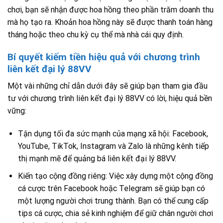
chơi, bạn sẽ nhận được hoa hồng theo phần trăm doanh thu
mà họ tạo ra. Khoản hoa hồng này sẽ được thanh toán hàng
tháng hoặc theo chu kỳ cụ thể mà nhà cái quy định.
Bí quyết kiếm tiền hiệu quả với chương trình
liên kết đại lý 88VV
Một vài những chỉ dẫn dưới đây sẽ giúp bạn tham gia đầu
tư với chương trình liên kết đại lý 88VV có lời, hiệu quả bền
vững:
Tận dụng tối đa sức mạnh của mạng xã hội:
Facebook,
YouTube, TikTok, Instagram và Zalo là những kênh tiếp
thị mạnh mẽ để quảng bá liên kết đại lý 88VV.
Kiến tạo cộng đồng riêng: Việc xây dựng một cộng đồng
cá cược trên Facebook hoặc Telegram sẽ giúp bạn có
một lượng người chơi trung thành. Bạn có thể cung cấp
tips cá cược, chia sẻ kinh nghiệm để giữ chân người chơi