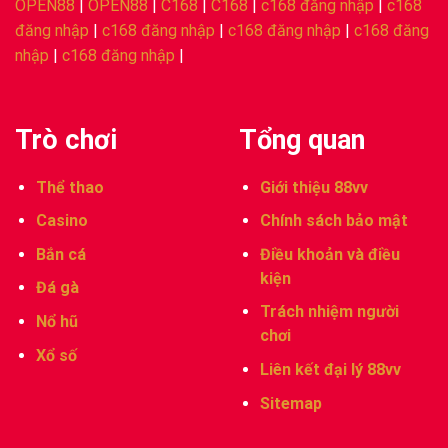
OPEN88
|
OPEN88
|
C168
|
C168
|
c168 đăng nhập
|
c168
đăng nhập
|
c168 đăng nhập
|
c168 đăng nhập
|
c168 đăng
nhập
|
c168 đăng nhập
|
Trò chơi
Tổng quan
Thể thao
Giới thiệu 88vv
Casino
Chính sách bảo mật
Bắn cá
Điều khoản và điều
kiện
Đá gà
Trách nhiệm người
Nổ hũ
chơi
Xổ số
Liên kết đại lý 88vv
Sitemap