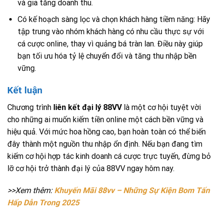
và gia tăng doanh thu.
Có kế hoạch sàng lọc và chọn khách hàng tiềm năng: Hãy
tập trung vào nhóm khách hàng có nhu cầu thực sự với
cá cược online, thay vì quảng bá tràn lan. Điều này giúp
bạn tối ưu hóa tỷ lệ chuyển đổi và tăng thu nhập bền
vững.
Kết luận
Chương trình
liên kết đại lý 88VV
là một cơ hội tuyệt vời
cho những ai muốn kiếm tiền online một cách bền vững và
hiệu quả. Với mức hoa hồng cao, bạn hoàn toàn có thể biến
đây thành một nguồn thu nhập ổn định. Nếu bạn đang tìm
kiếm cơ hội hợp tác kinh doanh cá cược trực tuyến, đừng bỏ
lỡ cơ hội trở thành đại lý của 88VV ngay hôm nay.
>>Xem thêm:
Khuyến Mãi 88vv – Những Sự Kiện Bom Tấn
Hấp Dẫn Trong 2025